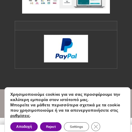
Χρησιμοποιούμε cookies για να σας προσφέρουμε την
© Copyright Sxedio Modas 2026.
καλύτερη εμπειρία στον ιστότοπό μας.
Designed and Developed by
Μπορείτε να μάθετε περισσότερα σχετικά με τα cookie
WEBVY.EU
που χρησιμοποιούμε ή να τα απενεργοποιήσετε στις
ρυθμίσεις
.
Κλείσιμο του Cook
Αποδοχή
Reject
Settings