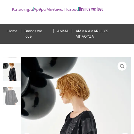
Κατάστημα
Άρθρα
Μαθαίνω Πατρόν
Brands we love
Home
|
Brands we
|
AMMA
|
AMMA AMARILLYS
love
ΜΠΛΟΥΖΑ