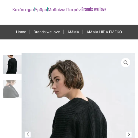
Κατάστημα
Άρθρα
Μαθαίνω Πατρόν
Brands we love
Home
|
Brands we love
|
AMMA
|
AMMA HIDA ΓΙΛΕΚΟ