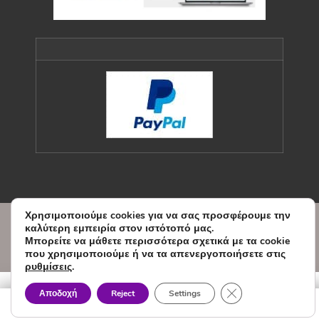
Χρησιμοποιούμε cookies για να σας προσφέρουμε την
© Copyright Sxedio Modas 2026.
καλύτερη εμπειρία στον ιστότοπό μας.
Designed and Developed by
Μπορείτε να μάθετε περισσότερα σχετικά με τα cookie
WEBVY.EU
που χρησιμοποιούμε ή να τα απενεργοποιήσετε στις
ρυθμίσεις
.
Κλείσιμο του Cook
Αποδοχή
Reject
Settings