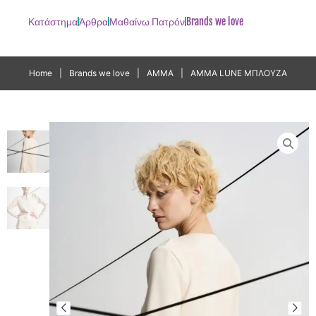
Κατάστημα
Άρθρα
Μαθαίνω Πατρόν
Brands we love
Home
|
Brands we love
|
AMMA
|
AMMA LUNE ΜΠΛΟΥΖΑ