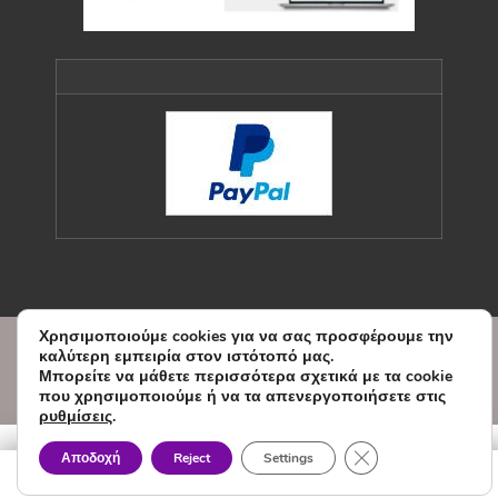
Χρησιμοποιούμε cookies για να σας προσφέρουμε την
© Copyright Sxedio Modas 2026.
καλύτερη εμπειρία στον ιστότοπό μας.
Designed and Developed by
Μπορείτε να μάθετε περισσότερα σχετικά με τα cookie
WEBVY.EU
που χρησιμοποιούμε ή να τα απενεργοποιήσετε στις
ρυθμίσεις
.
Κλείσιμο του Cook
Αποδοχή
Reject
Settings