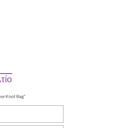
τίο
ese Knot Bag"