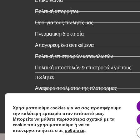
Πολιτική απορρήτου
Όροι για τους πωλητές μας
Πνευματική ιδιοκτησία
Απαγορευμένα αντικείμενα
Πολιτική επιστροφών καταναλωτών
Πολιτική αποστολών & επιστροφών για τους
πωλητές
Αναφορά σφάλματος της πλατφόρμας
Υπηρεσία καταχώρησης προϊόντων
Χρησιμοποιούμε cookies για να σας προσφέρουμε
την καλύτερη εμπειρία στον ιστότοπό μας.
Μπορείτε να μάθετε περισσότερα σχετικά με τα
cookie που χρησιμοποιούμε ή να τα
απενεργοποιήσετε στις
ρυθμίσεις
.