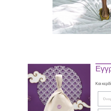
Εγγρ
Και κερδ