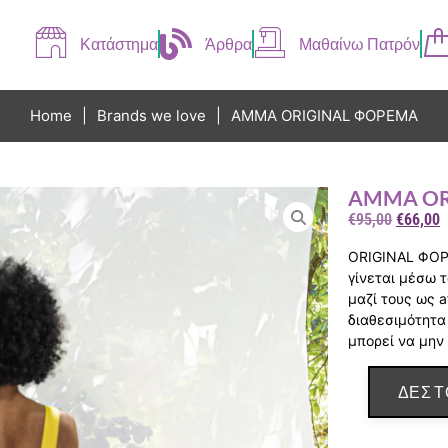
Κατάστημα
Άρθρα
Μαθαίνω Πατρόν
Home
|
Brands we love
|
AMMA ORIGINAL ΦΟΡΕΜΑ
AMMA OR
€
95,00
€
66,00
ORIGINAL ΦΟΡ
γίνεται μέσω 
μαζί τους ως a
διαθεσιμότητα
μπορεί να μην
ΔΕΣ Τ