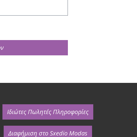
όν
Ιδιώτες Πωλητές Πληροφορίες
Διαφήμιση στο Sxedio Modas