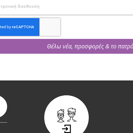
Θέλω νέα, προσφορές & το πατρ