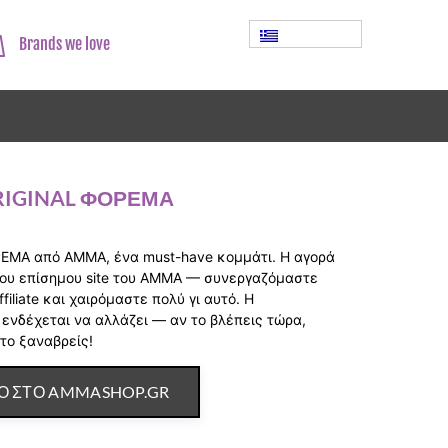
Brands we love
IGINAL ΦΟΡΕΜΑ
ΕΜΑ από AMMA, ένα must-have κομμάτι. Η αγορά
του επίσημου site του AMMA — συνεργαζόμαστε
ffiliate και χαιρόμαστε πολύ γι αυτό. Η
 ενδέχεται να αλλάζει — αν το βλέπεις τώρα,
 το ξαναβρείς!
Ο ΣΤΟ AMMASHOP.GR