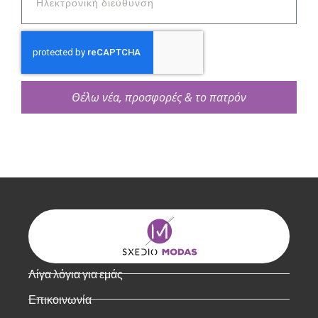
Θέλω νέα, προσφορές & το πατρόν
Λίγα λόγια για εμάς
Επικοινωνία