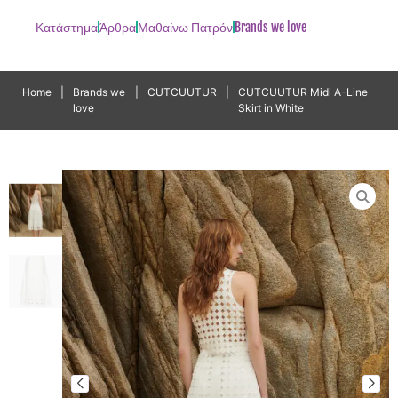
Κατάστημα
Άρθρα
Μαθαίνω Πατρόν
Brands we love
Home
|
Brands we
|
CUTCUUTUR
|
CUTCUUTUR Midi A-Line
love
Skirt in White