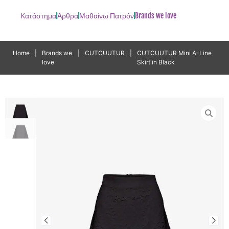
Κατάστημα
Άρθρα
Μαθαίνω Πατρόν
Brands we love
Home
|
Brands we
|
CUTCUUTUR
|
CUTCUUTUR Mini A-Line
love
Skirt in Black