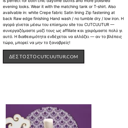
is perfect for both chic daytime outfits and more polished
evening looks. Wear it with the matching tank or T-shirt. Also
availvable in: white Crepe fabric Satin lining Zip fastening at
back Raw edge finishing Hand wash / no tumble dry / low iron. Η
αγορά γίνεται μέσω του επίσημου site του CUTCUUTUR —
συνεργαζόμαστε μαζί τους ως affiliate και χαιρόμαστε πολύ γι
αυτό. Η διαθεσιμότητα ενδέχεται να αλλάζει — αν το βλέπεις
τώρα, μπορεί να μην το ξαναβρείς!
ΔΕΣ ΤΟ ΣΤΟ CUTCUUTUR.COM