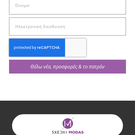
Θέλω νέα, προσφορές & το πατρόν