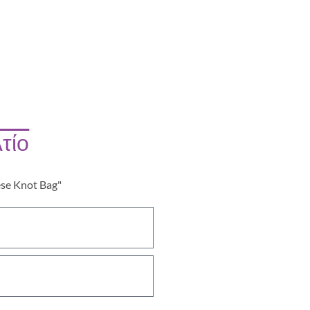
τίο
ese Knot Bag"