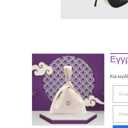
Εγγρ
Και κερδ