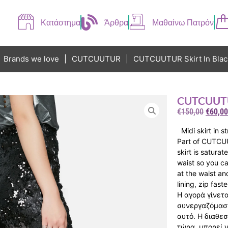
Κατάστημα
Άρθρα
Μαθαίνω Πατρόν
Brands we love
|
CUTCUUTUR
|
CUTCUUTUR Skirt In Blac
CUTCUUTUR
€
150,00
€
60,00
Midi skirt in s
Part of CUTCUU
skirt is saturat
waist so you can
at the waist and
lining, zip fas
Η αγορά γίνετ
συνεργαζόμαστε
αυτό. Η διαθε
τώρα, μπορεί 