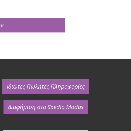
όν
Ιδιώτες Πωλητές Πληροφορίες
Διαφήμιση στο Sxedio Modas