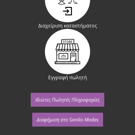
Διαχείριση καταστήματος
Εγγραφή πωλητή
Ιδιώτες Πωλητές Πληροφορίες
Διαφήμιση στο Sxedio Modas