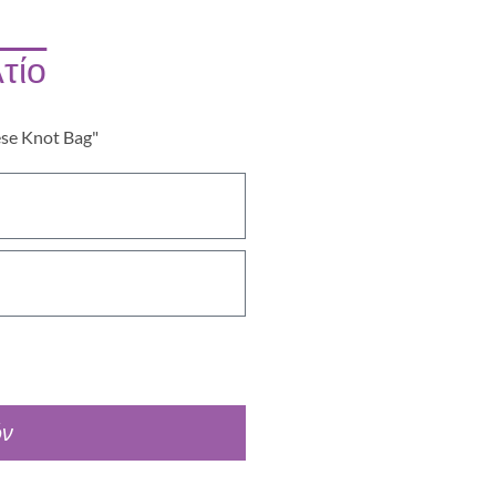
τίο
ese Knot Bag"
όν