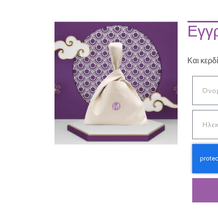
Εγγρ
Και κερδ