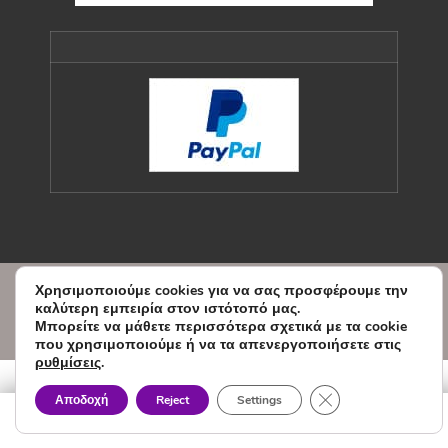
Χρησιμοποιούμε cookies για να σας προσφέρουμε την
© Copyright Sxedio Modas 2026.
καλύτερη εμπειρία στον ιστότοπό μας.
Designed and Developed by
Μπορείτε να μάθετε περισσότερα σχετικά με τα cookie
WEBVY.EU
που χρησιμοποιούμε ή να τα απενεργοποιήσετε στις
ρυθμίσεις
.
Κλείσιμο του Cook
Αποδοχή
Reject
Settings