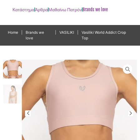
Κατάστημα
Άρθρα
Μαθαίνω Πατρόν
Brands we love
Home
|
Brands we
|
VASILIKI
|
Vasiliki World Addict Crop
love
Top