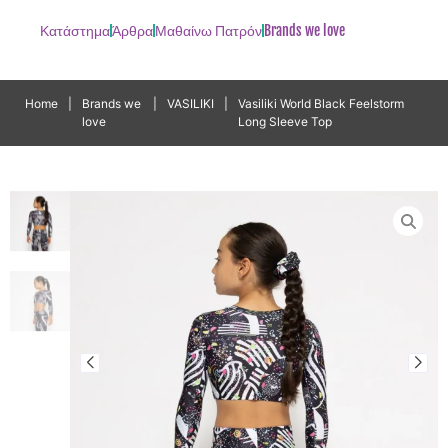
Κατάστημα
Άρθρα
Μαθαίνω Πατρόν
Brands we love
Home
|
Brands we
|
VASILIKI
|
Vasiliki World Black Feelstorm
love
Long Sleeve Top