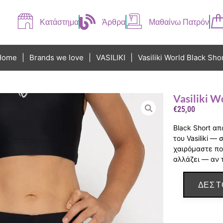
Κατάστημα
Άρθρα
Μαθαίνω Πατρόν
Home
|
Brands we love
|
VASILIKI
|
Vasiliki World Black Sho
Vasiliki W
€
25,00
Black Short απ
του Vasiliki —
χαιρόμαστε πο
αλλάζει — αν 
ΔΕΣ Τ