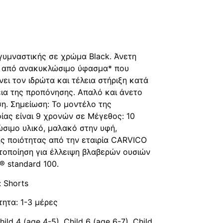
φή
ραφή
γυμναστικής σε χρώμα Black. Άνετη
 από ανακυκλώσιμο ύφασμα* που
ει τον ιδρώτα και τέλεια στήριξη κατά
εια της προπόνησης. Απαλό και άνετο
ση. Σημείωση: Το μοντέλο της
ας είναι 9 χρονών σε Μέγεθος: 10
σιμο υλικό, μαλακό στην υφή,
ής ποιότητας από την εταιρία CARVICO
στοποίηση για έλλειψη βλαβερών ουσιών
 standard 100.
: Shorts
τητα: 1-3 μέρες
ild 4 (age 4-5), Child 6 (age 6-7), Child