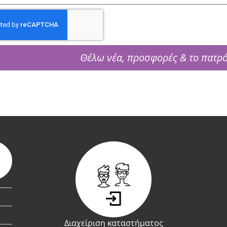
Θέλω νέα, προσφορές & το πατρ
Διαχείριση καταστήματος