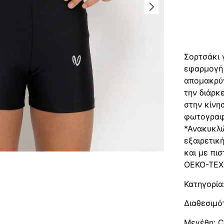
Περιγρα
Περιγ
Σορτσάκι 
εφαρμογή
απομακρύν
την διάρκ
στην κίνη
φωτογραφί
*Ανακυκλώ
εξαιρετικ
και με πι
OEKO-TEX®
Κατηγορία
Διαθεσιμό
Μεγέθη: Ch