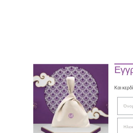
Εγγρ
Και κερδ