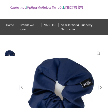
Κατάστημα
Άρθρα
Μαθαίνω Πατρόν
Brands we love
Home
|
Brands we
|
VASILIKI
|
Vasiliki World Blueberry
love
Scrunchie