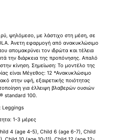
φή
ραφή
ρύ, ψηλόμεσο, με λάστιχο στη μέση, σε
OLA. Άνετη εφαρμογή από ανακυκλώσιμο
ου απομακρύνει τον ιδρώτα και τέλεια
ατά την διάρκεια της προπόνησης. Απαλό
 στην κίνηση. Σημείωση: Το μοντέλο της
ας είναι Μέγεθος: 12 *Ανακυκλώσιμο
λακό στην υφή, εξαιρετικής ποιότητας
στοποίηση για έλλειψη βλαβερών ουσιών
 standard 100.
: Leggings
τητα: 1-3 μέρες
ild 4 (age 4-5), Child 6 (age 6-7), Child
), Child 10 (age 10-11), Child 12 (age 12-