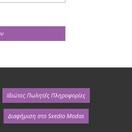
όν
Ιδιώτες Πωλητές Πληροφορίες
Διαφήμιση στο Sxedio Modas