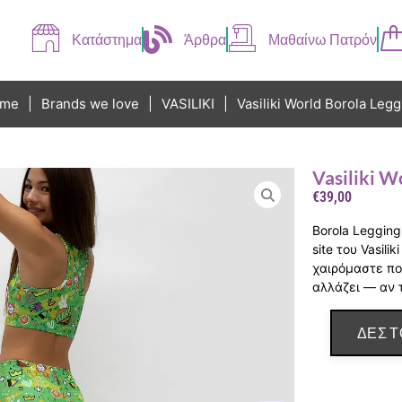
Κατάστημα
Άρθρα
Μαθαίνω Πατρόν
me
|
Brands we love
|
VASILIKI
|
Vasiliki World Borola Legg
Vasiliki W
€
39,00
Borola Legging
site του Vasili
χαιρόμαστε πο
αλλάζει — αν 
ΔΕΣ Τ