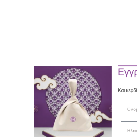
Εγγρ
Και κερδ