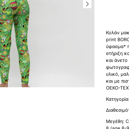
Περιγρα
Περιγ
Κολάν μακ
print BOR
ύφασμα* π
στήριξη κ
και άνετο
φωτογραφί
υλικό, μα
και με πι
OEKO-TEX®
Κατηγορία
Διαθεσιμό
Μεγέθη: Ch
8 (age 8-9