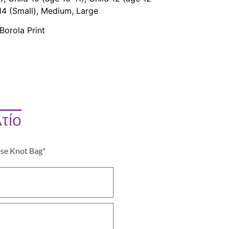
 14 (Small), Medium, Large
orola Print
τίο
ese Knot Bag"