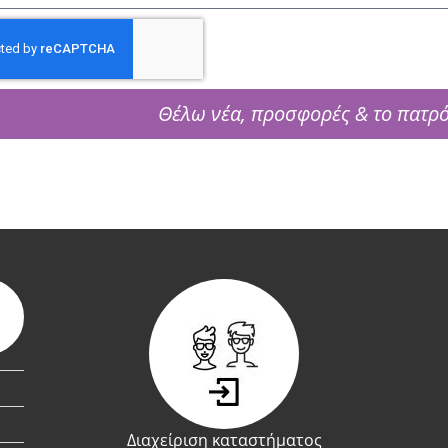
Θέλω νέα, προσφορές & το πατρ
Διαχείριση καταστήματος