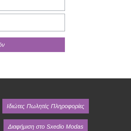
όν
Ιδιώτες Πωλητές Πληροφορίες
Διαφήμιση στο Sxedio Modas