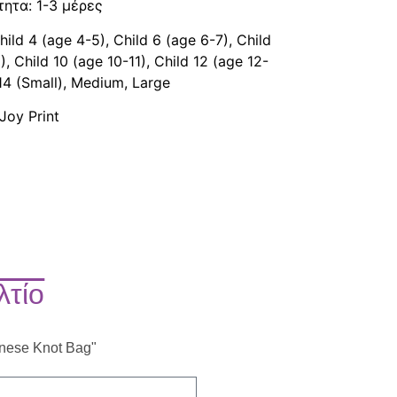
τητα: 1-3 μέρες
ild 4 (age 4-5), Child 6 (age 6-7), Child
), Child 10 (age 10-11), Child 12 (age 12-
 14 (Small), Medium, Large
Joy Print
λτίο
anese Knot Bag"