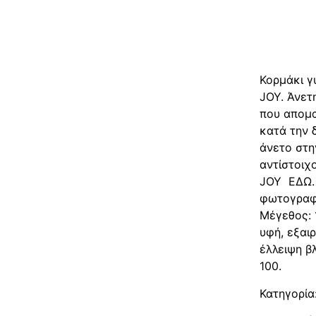
Περιγρα
Περιγ
Κορμάκι γ
JOY. Άνε
που απομα
κατά την 
άνετο στη
αντίστοιχ
JOY ΕΔΩ. 
φωτογραφί
Μέγεθος: 
υφή, εξαιρ
έλλειψη β
100.
Κατηγορία