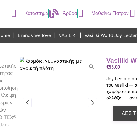
Κατάστημα
Άρθρα
Μαθαίνω Πατρόν
Home
|
Brands we love
|
VASILIKI
|
Vasiliki World Joy Leota
Vasiliki 
€
55,00
Joy Leotard απ
του Vasiliki —
χαιρόμαστε πο
αλλάζει — αν 
ΔΕΣ Τ