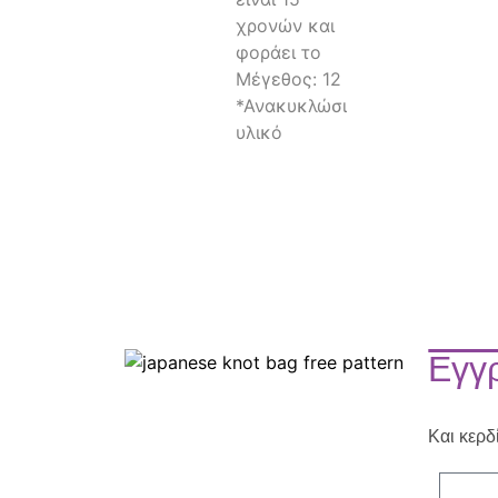
Εγγρ
Και κερδ