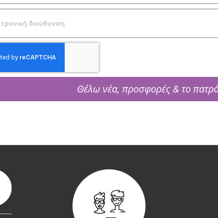
Θέλω νέα, προσφορές & το πατρ