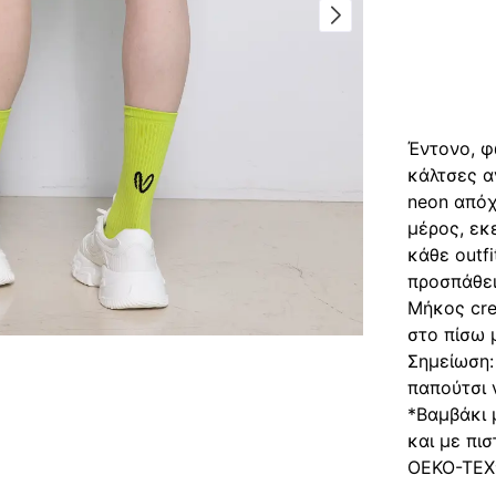
Περιγρα
Περιγ
Έντονο, φ
κάλτσες α
neon απόχ
μέρος, εκε
κάθε outfi
προσπάθει
Μήκος cre
στο πίσω 
Σημείωση:
παπούτσι 
*Βαμβάκι 
και με πι
OEKO-TEX®