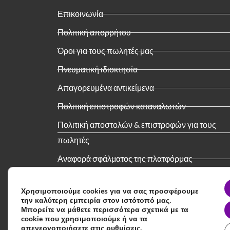
Επικοινωνία
Πολιτική απορρήτου
Όροι για τους πωλητές μας
Πνευματική ιδιοκτησία
Απαγορευμένα αντικείμενα
Πολιτική επιστροφών καταναλωτών
Πολιτική αποστολών & επιστροφών για τους
πωλητές
Αναφορά σφάλματος της πλατφόρμας
Υπηρεσία καταχώρησης προϊόντων
Χρησιμοποιούμε cookies για να σας προσφέρουμε
την καλύτερη εμπειρία στον ιστότοπό μας.
Μπορείτε να μάθετε περισσότερα σχετικά με τα
cookie που χρησιμοποιούμε ή να τα
απενεργοποιήσετε στις
ρυθμίσεις
.