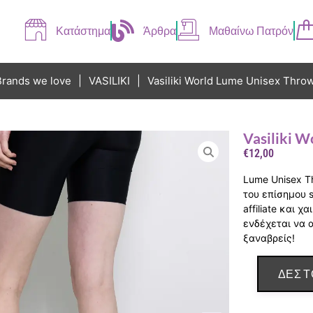
Κατάστημα
Άρθρα
Μαθαίνω Πατρόν
Brands we love
|
VASILIKI
|
Vasiliki World Lume Unisex Thro
Vasiliki 
€
12,00
Lume Unisex Th
του επίσημου s
affiliate και 
ενδέχεται να 
ξαναβρείς!
ΔΕΣ Τ