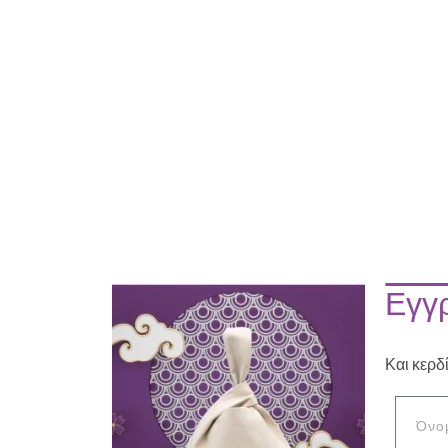
Εγγρ
Και κερδ