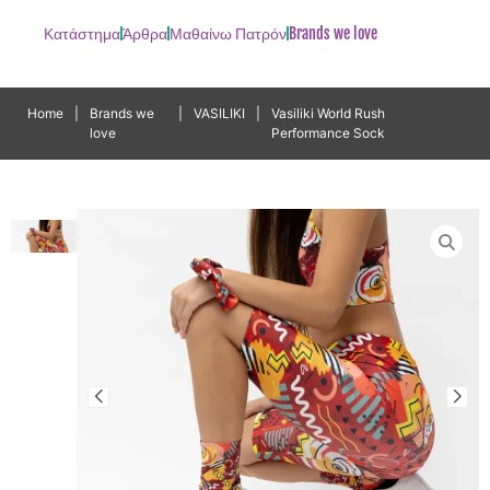
Κατάστημα
Άρθρα
Μαθαίνω Πατρόν
Brands we love
Home
|
Brands we
|
VASILIKI
|
Vasiliki World Rush
love
Performance Sock