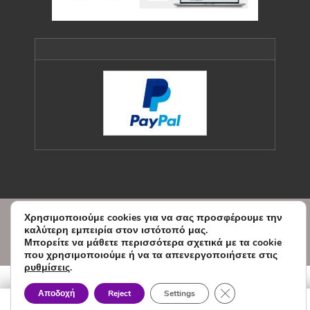
Χρησιμοποιούμε cookies για να σας προσφέρουμε την
© Copyright Sxedio Modas 2026.
καλύτερη εμπειρία στον ιστότοπό μας.
Designed and Developed by
Μπορείτε να μάθετε περισσότερα σχετικά με τα cookie
WEBVY.EU
που χρησιμοποιούμε ή να τα απενεργοποιήσετε στις
ρυθμίσεις
.
Κλείσιμο του Cook
Αποδοχή
Reject
Settings