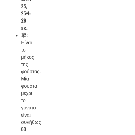
25,
25+1=
26
εκ.
1/5:
Είναι
το
μήκος
της
φούστας.
Μία
φούστα
μέχρι
το
γόνατο
είναι
συνήθως
60