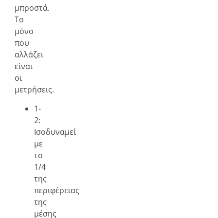
μπροστά.
Το
μόνο
που
αλλάζει
είναι
οι
μετρήσεις.
1-
2:
Ισοδυναμεί
με
το
1/4
της
περιφέρειας
της
μέσης