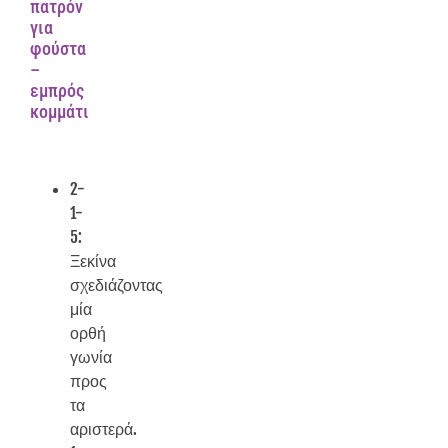
πατρόν
για
φούστα
–
εμπρός
κομμάτι
2-
1-
5:
Ξεκίνα
σχεδιάζοντας
μία
ορθή
γωνία
προς
τα
αριστερά.