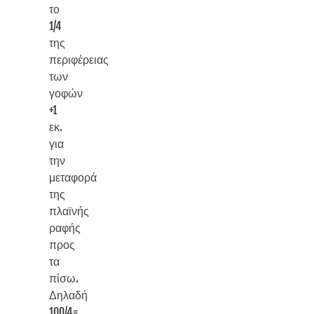
το
1/4
της
περιφέρειας
των
γοφών
+1
εκ.
για
την
μεταφορά
της
πλαϊνής
ραφής
προς
τα
πίσω.
Δηλαδή
100/4=