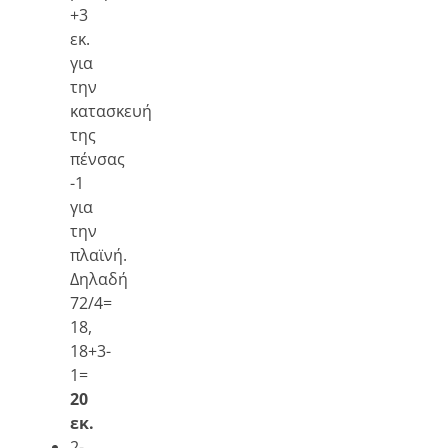
+3
εκ.
για
την
κατασκευή
της
πένσας
-1
για
την
πλαϊνή.
Δηλαδή
72/4=
18,
18+3-
1=
20
εκ.
2-