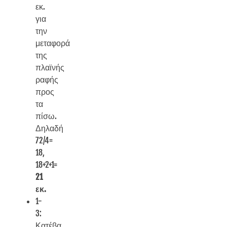
εκ.
για
την
μεταφορά
της
πλαϊνής
ραφής
προς
τα
πίσω.
Δηλαδή
72/4=
18,
18+2+1=
21
εκ.
1-
3:
Κατέβα