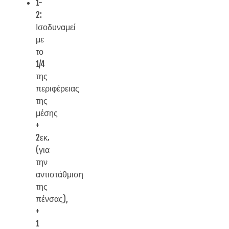
1-
2:
Ισοδυναμεί
με
το
1/4
της
περιφέρειας
της
μέσης
+
2εκ.
(για
την
αντιστάθμιση
της
πένσας),
+
1