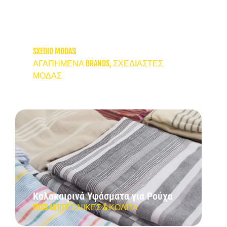
AMMA: Ελληνική slow fashion με
ουσία
SXEDIO MODAS
ΑΓΑΠΗΜΈΝΑ BRANDS
,
ΣΧΕΔΙΑΣΤΈΣ
ΜΌΔΑΣ
Καλοκαιρινά Υφάσματα για Ρούχα
MISS ART
ΤΕΧΝΙΚΈΣ & ΚΌΛΠΑ