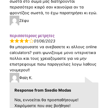
σωστά στο σώμα μας διατηρούνται
περισσότερο καιρό σαν καινούρια αν τα
φροντίζεις σωστά, το έχω παρατηρήσει κι εγώ.
Ζέφυ
περισσοτερους μετρητες
01/06/2023
θα μπορουσατε να ανεβασετε κι αλλους online
calculators? γιατι ψωνιζουμε μονο ιντερνετικα
πολλοι και τους χρειαζομαστε για να μην
επιστρεφουμε πισω παραγγελιες λογω λαθους
νουμερου!!
Φαίη Κ.
Response from Sxedio Modas
Ναι, εννοείται θα προσπαθήσουμε!
Χαιρόμαστε που σας βοήθησε!